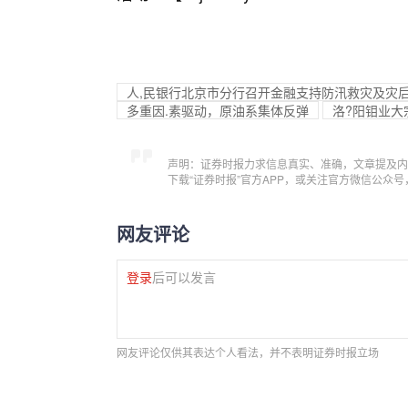
人,民银行北京市分行召开金融支持防汛救灾及灾
多重因.素驱动，原油系集体反弹
洛?阳钼业大宗
声明：证券时报力求信息真实、准确，文章提及内
下载“证券时报”官方APP，或关注官方微信公众
网友评论
登录
后可以发言
网友评论仅供其表达个人看法，并不表明证券时报立场