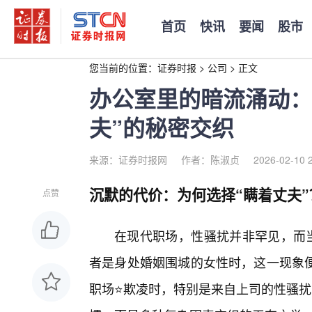
首页
快讯
要闻
股市
您当前的位置：
证券时报
>
公司
>
正文
办公室里的暗流涌动：
夫”的秘密交织
来源：证券时报网
作者：陈淑贞
2026-02-10 
沉默的代价：为何选择“瞒着丈夫”
点赞
在现代职场，性骚扰并非罕见，而当
者是身处婚姻围城的女性时，这一现象
职场⭐欺凌时，特别是来自上司的性骚扰